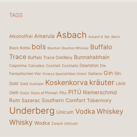
TAGS
Asbach
Amarula
Alkoholfrei
Asbach 8
Bar
Berlin
bols
Buffalo
Black Bottle
Bourbon
Bourbon Whiskey
Trace
Bunnahabhain
Buffalo Trace Distillery
Deanston
Caipirinha
Calvados
Cocktail
Cocktails
Die
Gin
Gin
Fantastischen Vier
Galliano
Diversa Spezialitäten GmbH
kräuter
Koskenkorva
Gold
Likör
Gold
Gurktaler
PITÚ
Riemerschmid
OMR
Pitu
Ouzo
Ouzo of Plomari
Rum
Southern Comfort
Sazerac
Tobermory
Underberg
Vodka
Whiskey
Unicum
Whisky
Wodka
Zwack Unicum