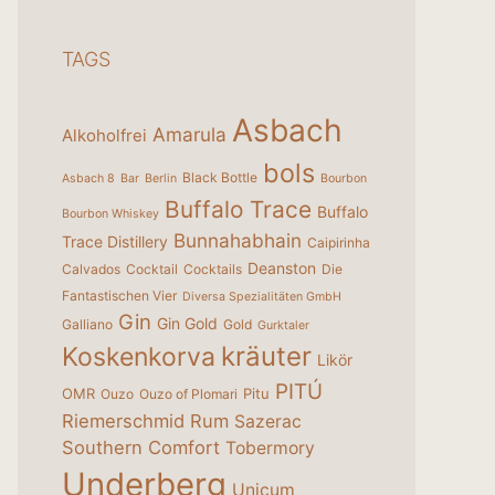
TAGS
Asbach
Amarula
Alkoholfrei
bols
Black Bottle
Asbach 8
Bar
Berlin
Bourbon
Buffalo Trace
Buffalo
Bourbon Whiskey
Bunnahabhain
Trace Distillery
Caipirinha
Deanston
Calvados
Cocktail
Cocktails
Die
Fantastischen Vier
Diversa Spezialitäten GmbH
Gin
Gin Gold
Galliano
Gold
Gurktaler
kräuter
Koskenkorva
Likör
PITÚ
OMR
Pitu
Ouzo
Ouzo of Plomari
Riemerschmid
Rum
Sazerac
Southern Comfort
Tobermory
Underberg
Unicum