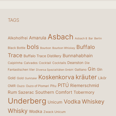
TAGS
Asbach
Amarula
Alkoholfrei
Asbach 8
Bar
Berlin
bols
Buffalo
Black Bottle
Bourbon
Bourbon Whiskey
Trace
Bunnahabhain
Buffalo Trace Distillery
Deanston
Caipirinha
Calvados
Cocktail
Cocktails
Die
Gin
Gin
Fantastischen Vier
Galliano
Diversa Spezialitäten GmbH
kräuter
Koskenkorva
Gold
Likör
Gold
Gurktaler
PITÚ
Riemerschmid
OMR
Pitu
Ouzo
Ouzo of Plomari
Rum
Southern Comfort
Sazerac
Tobermory
Underberg
Vodka
Whiskey
Unicum
Whisky
Wodka
Zwack Unicum