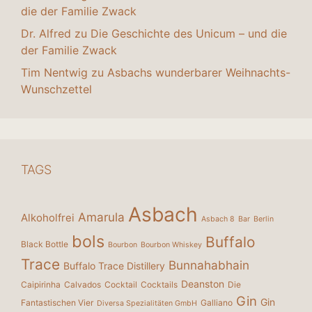
die der Familie Zwack
Dr. Alfred
zu
Die Geschichte des Unicum – und die
der Familie Zwack
Tim Nentwig
zu
Asbachs wunderbarer Weihnachts-
Wunschzettel
TAGS
Asbach
Amarula
Alkoholfrei
Asbach 8
Bar
Berlin
bols
Buffalo
Black Bottle
Bourbon
Bourbon Whiskey
Trace
Bunnahabhain
Buffalo Trace Distillery
Deanston
Caipirinha
Calvados
Cocktail
Cocktails
Die
Gin
Gin
Fantastischen Vier
Galliano
Diversa Spezialitäten GmbH