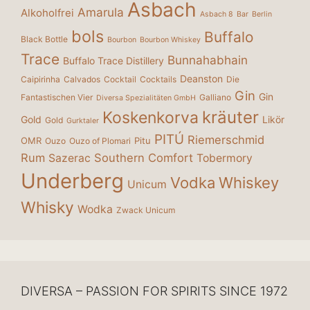
Asbach
Amarula
Alkoholfrei
Asbach 8
Bar
Berlin
bols
Buffalo
Black Bottle
Bourbon
Bourbon Whiskey
Trace
Bunnahabhain
Buffalo Trace Distillery
Deanston
Caipirinha
Calvados
Cocktail
Cocktails
Die
Gin
Gin
Fantastischen Vier
Galliano
Diversa Spezialitäten GmbH
kräuter
Koskenkorva
Gold
Likör
Gold
Gurktaler
PITÚ
Riemerschmid
OMR
Pitu
Ouzo
Ouzo of Plomari
Rum
Southern Comfort
Sazerac
Tobermory
Underberg
Vodka
Whiskey
Unicum
Whisky
Wodka
Zwack Unicum
DIVERSA – PASSION FOR SPIRITS SINCE 1972