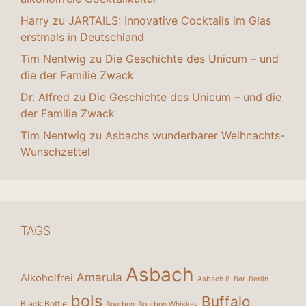
Harry
zu
JARTAILS: Innovative Cocktails im Glas
erstmals in Deutschland
Tim Nentwig
zu
Die Geschichte des Unicum – und
die der Familie Zwack
Dr. Alfred
zu
Die Geschichte des Unicum – und die
der Familie Zwack
Tim Nentwig
zu
Asbachs wunderbarer Weihnachts-
Wunschzettel
TAGS
Asbach
Amarula
Alkoholfrei
Asbach 8
Bar
Berlin
bols
Buffalo
Black Bottle
Bourbon
Bourbon Whiskey