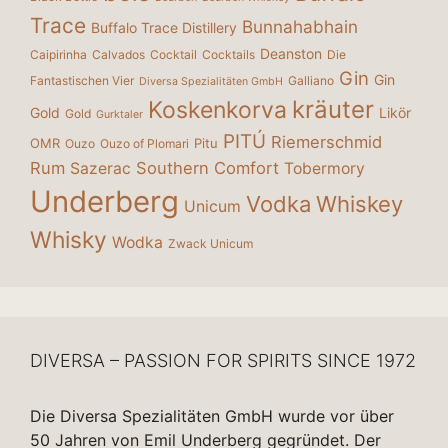
Trace
Bunnahabhain
Buffalo Trace Distillery
Deanston
Caipirinha
Calvados
Cocktail
Cocktails
Die
Gin
Gin
Fantastischen Vier
Galliano
Diversa Spezialitäten GmbH
kräuter
Koskenkorva
Gold
Likör
Gold
Gurktaler
PITÚ
Riemerschmid
OMR
Pitu
Ouzo
Ouzo of Plomari
Rum
Southern Comfort
Sazerac
Tobermory
Underberg
Vodka
Whiskey
Unicum
Whisky
Wodka
Zwack Unicum
DIVERSA – PASSION FOR SPIRITS SINCE 1972
Die Diversa Spezialitäten GmbH wurde vor über
50 Jahren von Emil Underberg gegründet. Der