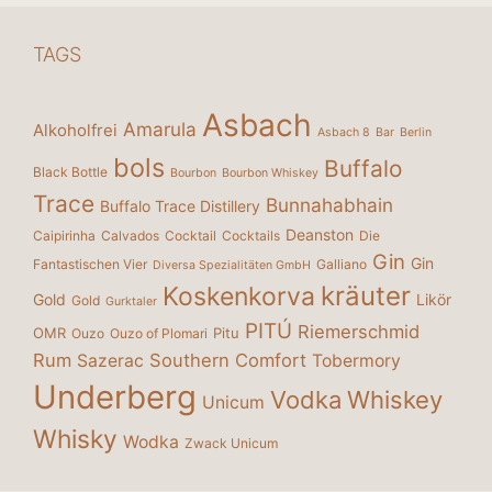
TAGS
Asbach
Amarula
Alkoholfrei
Asbach 8
Bar
Berlin
bols
Buffalo
Black Bottle
Bourbon
Bourbon Whiskey
Trace
Bunnahabhain
Buffalo Trace Distillery
Deanston
Caipirinha
Calvados
Cocktail
Cocktails
Die
Gin
Gin
Fantastischen Vier
Galliano
Diversa Spezialitäten GmbH
kräuter
Koskenkorva
Gold
Likör
Gold
Gurktaler
PITÚ
Riemerschmid
OMR
Pitu
Ouzo
Ouzo of Plomari
Rum
Southern Comfort
Sazerac
Tobermory
Underberg
Vodka
Whiskey
Unicum
Whisky
Wodka
Zwack Unicum