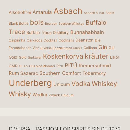
Asbach
Amarula
Alkoholfrei
Asbach 8
Bar
Berlin
bols
Buffalo
Black Bottle
Bourbon
Bourbon Whiskey
Trace
Bunnahabhain
Buffalo Trace Distillery
Deanston
Caipirinha
Calvados
Cocktail
Cocktails
Die
Gin
Gin
Fantastischen Vier
Galliano
Diversa Spezialitäten GmbH
kräuter
Koskenkorva
Gold
Likör
Gold
Gurktaler
PITÚ
Riemerschmid
OMR
Pitu
Ouzo
Ouzo of Plomari
Rum
Southern Comfort
Sazerac
Tobermory
Underberg
Vodka
Whiskey
Unicum
Whisky
Wodka
Zwack Unicum
DIVERSA – PASSION FOR SPIRITS SINCE 1972