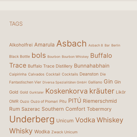
TAGS
Asbach
Amarula
Alkoholfrei
Asbach 8
Bar
Berlin
bols
Buffalo
Black Bottle
Bourbon
Bourbon Whiskey
Trace
Bunnahabhain
Buffalo Trace Distillery
Deanston
Caipirinha
Calvados
Cocktail
Cocktails
Die
Gin
Gin
Fantastischen Vier
Galliano
Diversa Spezialitäten GmbH
kräuter
Koskenkorva
Gold
Likör
Gold
Gurktaler
PITÚ
Riemerschmid
OMR
Pitu
Ouzo
Ouzo of Plomari
Rum
Southern Comfort
Sazerac
Tobermory
Underberg
Vodka
Whiskey
Unicum
Whisky
Wodka
Zwack Unicum