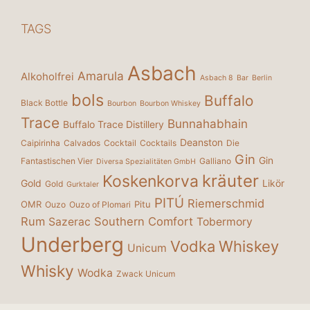
TAGS
Asbach
Amarula
Alkoholfrei
Asbach 8
Bar
Berlin
bols
Buffalo
Black Bottle
Bourbon
Bourbon Whiskey
Trace
Bunnahabhain
Buffalo Trace Distillery
Deanston
Caipirinha
Calvados
Cocktail
Cocktails
Die
Gin
Gin
Fantastischen Vier
Galliano
Diversa Spezialitäten GmbH
kräuter
Koskenkorva
Gold
Likör
Gold
Gurktaler
PITÚ
Riemerschmid
OMR
Pitu
Ouzo
Ouzo of Plomari
Rum
Southern Comfort
Sazerac
Tobermory
Underberg
Vodka
Whiskey
Unicum
Whisky
Wodka
Zwack Unicum