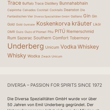
Trace
Bunnahabhain
Buffalo Trace Distillery
Deanston
Caipirinha
Calvados
Cocktail
Cocktails
Die
Gin
Gin
Fantastischen Vier
Galliano
Diversa Spezialitäten GmbH
kräuter
Koskenkorva
Gold
Likör
Gold
Gurktaler
PITÚ
Riemerschmid
OMR
Pitu
Ouzo
Ouzo of Plomari
Rum
Southern Comfort
Sazerac
Tobermory
Underberg
Vodka
Whiskey
Unicum
Whisky
Wodka
Zwack Unicum
DIVERSA – PASSION FOR SPIRITS SINCE 1972
Die Diversa Spezialitäten GmbH wurde vor über
50 Jahren von Emil Underberg gegründet. Der