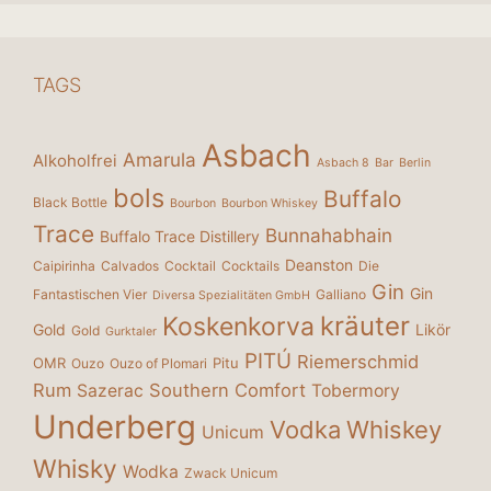
TAGS
Asbach
Amarula
Alkoholfrei
Asbach 8
Bar
Berlin
bols
Buffalo
Black Bottle
Bourbon
Bourbon Whiskey
Trace
Bunnahabhain
Buffalo Trace Distillery
Deanston
Caipirinha
Calvados
Cocktail
Cocktails
Die
Gin
Gin
Fantastischen Vier
Galliano
Diversa Spezialitäten GmbH
kräuter
Koskenkorva
Gold
Likör
Gold
Gurktaler
PITÚ
Riemerschmid
OMR
Pitu
Ouzo
Ouzo of Plomari
Rum
Southern Comfort
Sazerac
Tobermory
Underberg
Vodka
Whiskey
Unicum
Whisky
Wodka
Zwack Unicum