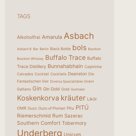
TAGS
Asbach
Amarula
Alkoholfrei
bols
Black Bottle
Asbach 8
Bar
Berlin
Bourbon
Buffalo Trace
Buffalo
Bourbon Whiskey
Bunnahabhain
Trace Distillery
Caipirinha
Deanston
Calvados
Cocktail
Cocktails
Die
Fantastischen Vier
Diversa Spezialitäten GmbH
Gin
Gin Gold
Galliano
Gold
Gurktaler
kräuter
Koskenkorva
Likör
PITÚ
OMR
Pitu
Ouzo
Ouzo of Plomari
Riemerschmid
Rum
Sazerac
Southern Comfort
Tobermory
Underberg
Unicum