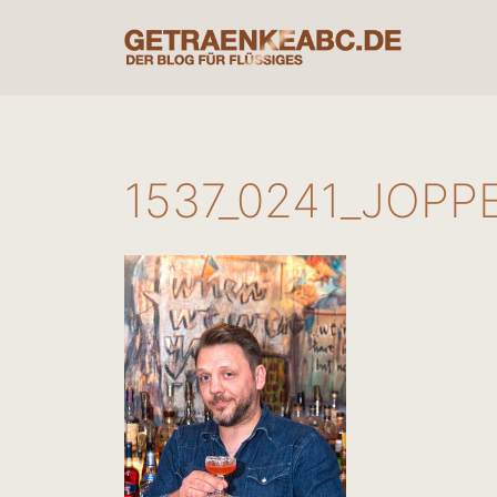
Zum
Inhalt
springen
1537_0241_JOPP