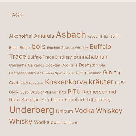
TAGS
Asbach
Amarula
Alkoholfrei
Asbach 8
Bar
Berlin
bols
Buffalo
Black Bottle
Bourbon
Bourbon Whiskey
Trace
Bunnahabhain
Buffalo Trace Distillery
Deanston
Caipirinha
Calvados
Cocktail
Cocktails
Die
Gin
Gin
Fantastischen Vier
Galliano
Diversa Spezialitäten GmbH
kräuter
Koskenkorva
Gold
Likör
Gold
Gurktaler
PITÚ
Riemerschmid
OMR
Pitu
Ouzo
Ouzo of Plomari
Rum
Southern Comfort
Sazerac
Tobermory
Underberg
Vodka
Whiskey
Unicum
Whisky
Wodka
Zwack Unicum