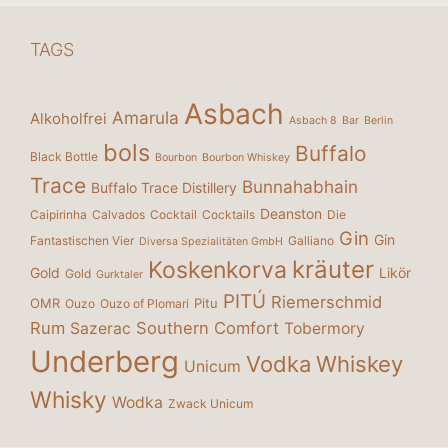
TAGS
Asbach
Amarula
Alkoholfrei
Asbach 8
Bar
Berlin
bols
Buffalo
Black Bottle
Bourbon
Bourbon Whiskey
Trace
Bunnahabhain
Buffalo Trace Distillery
Deanston
Caipirinha
Calvados
Cocktail
Cocktails
Die
Gin
Gin
Fantastischen Vier
Galliano
Diversa Spezialitäten GmbH
kräuter
Koskenkorva
Gold
Likör
Gold
Gurktaler
PITÚ
Riemerschmid
OMR
Pitu
Ouzo
Ouzo of Plomari
Rum
Southern Comfort
Sazerac
Tobermory
Underberg
Vodka
Whiskey
Unicum
Whisky
Wodka
Zwack Unicum