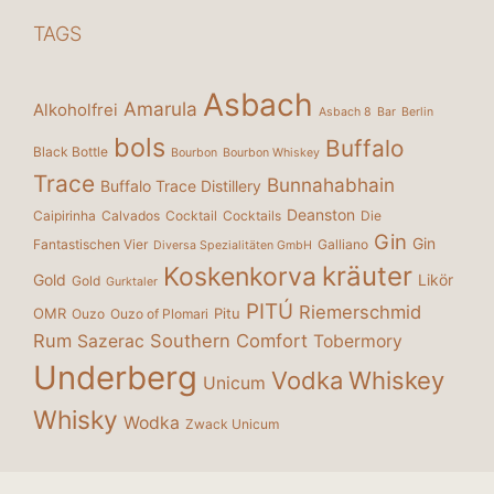
TAGS
Asbach
Amarula
Alkoholfrei
Asbach 8
Bar
Berlin
bols
Buffalo
Black Bottle
Bourbon
Bourbon Whiskey
Trace
Bunnahabhain
Buffalo Trace Distillery
Deanston
Caipirinha
Calvados
Cocktail
Cocktails
Die
Gin
Gin
Fantastischen Vier
Galliano
Diversa Spezialitäten GmbH
kräuter
Koskenkorva
Gold
Likör
Gold
Gurktaler
PITÚ
Riemerschmid
OMR
Pitu
Ouzo
Ouzo of Plomari
Rum
Southern Comfort
Sazerac
Tobermory
Underberg
Vodka
Whiskey
Unicum
Whisky
Wodka
Zwack Unicum