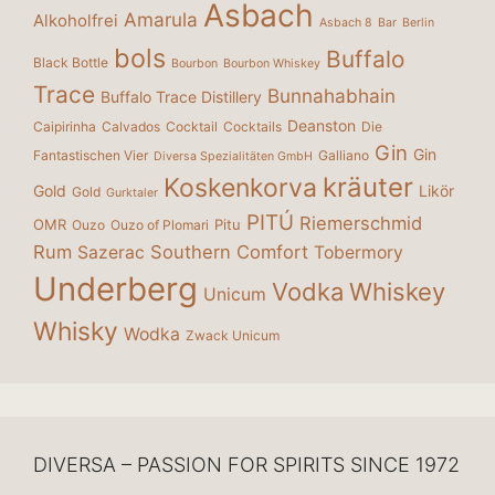
Asbach
Amarula
Alkoholfrei
Asbach 8
Bar
Berlin
bols
Buffalo
Black Bottle
Bourbon
Bourbon Whiskey
Trace
Bunnahabhain
Buffalo Trace Distillery
Deanston
Caipirinha
Calvados
Cocktail
Cocktails
Die
Gin
Gin
Fantastischen Vier
Galliano
Diversa Spezialitäten GmbH
kräuter
Koskenkorva
Gold
Likör
Gold
Gurktaler
PITÚ
Riemerschmid
OMR
Pitu
Ouzo
Ouzo of Plomari
Rum
Southern Comfort
Sazerac
Tobermory
Underberg
Vodka
Whiskey
Unicum
Whisky
Wodka
Zwack Unicum
DIVERSA – PASSION FOR SPIRITS SINCE 1972