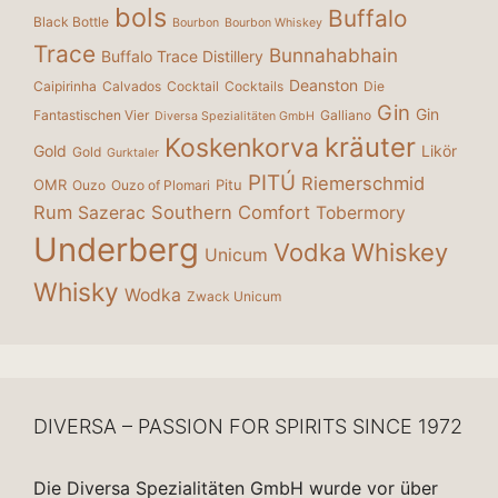
bols
Buffalo
Black Bottle
Bourbon
Bourbon Whiskey
Trace
Bunnahabhain
Buffalo Trace Distillery
Deanston
Caipirinha
Calvados
Cocktail
Cocktails
Die
Gin
Gin
Fantastischen Vier
Galliano
Diversa Spezialitäten GmbH
kräuter
Koskenkorva
Gold
Likör
Gold
Gurktaler
PITÚ
Riemerschmid
OMR
Pitu
Ouzo
Ouzo of Plomari
Rum
Southern Comfort
Sazerac
Tobermory
Underberg
Vodka
Whiskey
Unicum
Whisky
Wodka
Zwack Unicum
DIVERSA – PASSION FOR SPIRITS SINCE 1972
Die Diversa Spezialitäten GmbH wurde vor über