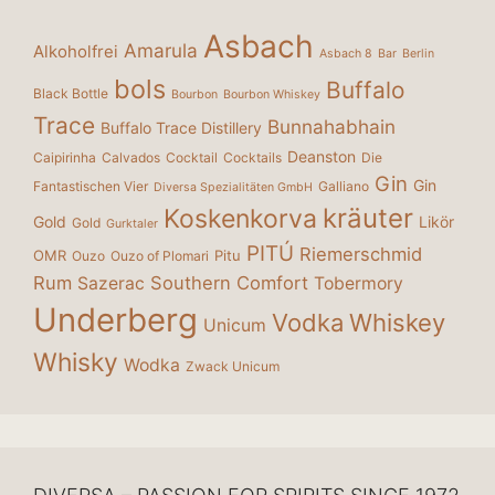
Asbach
Amarula
Alkoholfrei
Asbach 8
Bar
Berlin
bols
Buffalo
Black Bottle
Bourbon
Bourbon Whiskey
Trace
Bunnahabhain
Buffalo Trace Distillery
Deanston
Caipirinha
Calvados
Cocktail
Cocktails
Die
Gin
Gin
Fantastischen Vier
Galliano
Diversa Spezialitäten GmbH
kräuter
Koskenkorva
Gold
Likör
Gold
Gurktaler
PITÚ
Riemerschmid
OMR
Pitu
Ouzo
Ouzo of Plomari
Rum
Southern Comfort
Sazerac
Tobermory
Underberg
Vodka
Whiskey
Unicum
Whisky
Wodka
Zwack Unicum