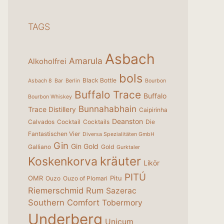
TAGS
Asbach
Amarula
Alkoholfrei
bols
Black Bottle
Asbach 8
Bar
Berlin
Bourbon
Buffalo Trace
Buffalo
Bourbon Whiskey
Bunnahabhain
Trace Distillery
Caipirinha
Deanston
Calvados
Cocktail
Cocktails
Die
Fantastischen Vier
Diversa Spezialitäten GmbH
Gin
Gin Gold
Galliano
Gold
Gurktaler
kräuter
Koskenkorva
Likör
PITÚ
OMR
Pitu
Ouzo
Ouzo of Plomari
Riemerschmid
Rum
Sazerac
Southern Comfort
Tobermory
Underberg
Unicum