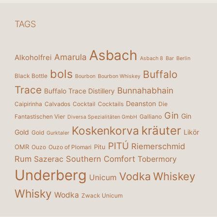
TAGS
Asbach
Amarula
Alkoholfrei
Asbach 8
Bar
Berlin
bols
Buffalo
Black Bottle
Bourbon
Bourbon Whiskey
Trace
Bunnahabhain
Buffalo Trace Distillery
Deanston
Caipirinha
Calvados
Cocktail
Cocktails
Die
Gin
Gin
Fantastischen Vier
Galliano
Diversa Spezialitäten GmbH
kräuter
Koskenkorva
Gold
Likör
Gold
Gurktaler
PITÚ
Riemerschmid
OMR
Pitu
Ouzo
Ouzo of Plomari
Rum
Southern Comfort
Sazerac
Tobermory
Underberg
Vodka
Whiskey
Unicum
Whisky
Wodka
Zwack Unicum