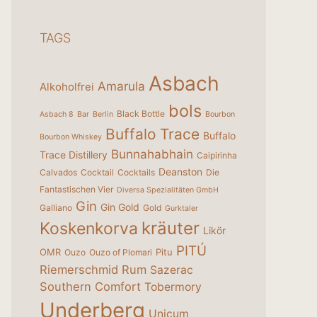
TAGS
Asbach
Amarula
Alkoholfrei
bols
Black Bottle
Asbach 8
Bar
Berlin
Bourbon
Buffalo Trace
Buffalo
Bourbon Whiskey
Bunnahabhain
Trace Distillery
Caipirinha
Deanston
Calvados
Cocktail
Cocktails
Die
Fantastischen Vier
Diversa Spezialitäten GmbH
Gin
Gin Gold
Galliano
Gold
Gurktaler
kräuter
Koskenkorva
Likör
PITÚ
OMR
Pitu
Ouzo
Ouzo of Plomari
Riemerschmid
Rum
Sazerac
Southern Comfort
Tobermory
Underberg
Unicum