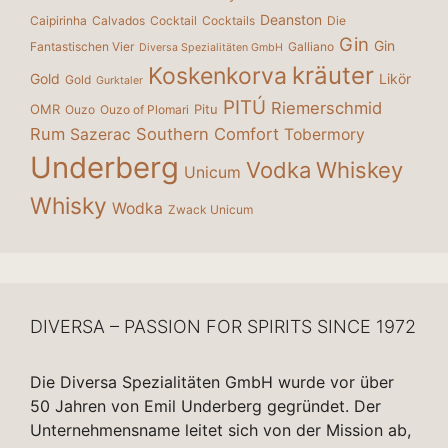
Deanston
Caipirinha
Calvados
Cocktail
Cocktails
Die
Gin
Gin
Fantastischen Vier
Galliano
Diversa Spezialitäten GmbH
kräuter
Koskenkorva
Gold
Likör
Gold
Gurktaler
PITÚ
Riemerschmid
OMR
Pitu
Ouzo
Ouzo of Plomari
Rum
Southern Comfort
Sazerac
Tobermory
Underberg
Vodka
Whiskey
Unicum
Whisky
Wodka
Zwack Unicum
DIVERSA – PASSION FOR SPIRITS SINCE 1972
Die Diversa Spezialitäten GmbH wurde vor über
50 Jahren von Emil Underberg gegründet. Der
Unternehmensname leitet sich von der Mission ab,