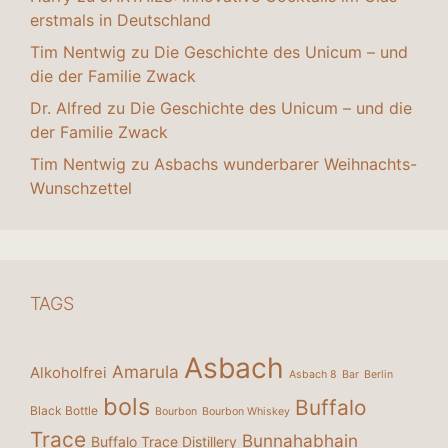
erstmals in Deutschland
Tim Nentwig
zu
Die Geschichte des Unicum – und
die der Familie Zwack
Dr. Alfred
zu
Die Geschichte des Unicum – und die
der Familie Zwack
Tim Nentwig
zu
Asbachs wunderbarer Weihnachts-
Wunschzettel
TAGS
Asbach
Amarula
Alkoholfrei
Asbach 8
Bar
Berlin
bols
Buffalo
Black Bottle
Bourbon
Bourbon Whiskey
Trace
Bunnahabhain
Buffalo Trace Distillery