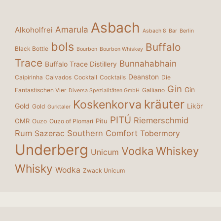
Asbach
Amarula
Alkoholfrei
Asbach 8
Bar
Berlin
bols
Buffalo
Black Bottle
Bourbon
Bourbon Whiskey
Trace
Bunnahabhain
Buffalo Trace Distillery
Deanston
Caipirinha
Calvados
Cocktail
Cocktails
Die
Gin
Gin
Fantastischen Vier
Galliano
Diversa Spezialitäten GmbH
kräuter
Koskenkorva
Gold
Likör
Gold
Gurktaler
PITÚ
Riemerschmid
OMR
Pitu
Ouzo
Ouzo of Plomari
Rum
Southern Comfort
Sazerac
Tobermory
Underberg
Vodka
Whiskey
Unicum
Whisky
Wodka
Zwack Unicum