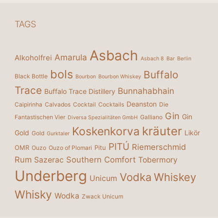
TAGS
Asbach
Amarula
Alkoholfrei
Asbach 8
Bar
Berlin
bols
Buffalo
Black Bottle
Bourbon
Bourbon Whiskey
Trace
Bunnahabhain
Buffalo Trace Distillery
Deanston
Caipirinha
Calvados
Cocktail
Cocktails
Die
Gin
Gin
Fantastischen Vier
Galliano
Diversa Spezialitäten GmbH
kräuter
Koskenkorva
Gold
Likör
Gold
Gurktaler
PITÚ
Riemerschmid
OMR
Pitu
Ouzo
Ouzo of Plomari
Rum
Southern Comfort
Sazerac
Tobermory
Underberg
Vodka
Whiskey
Unicum
Whisky
Wodka
Zwack Unicum