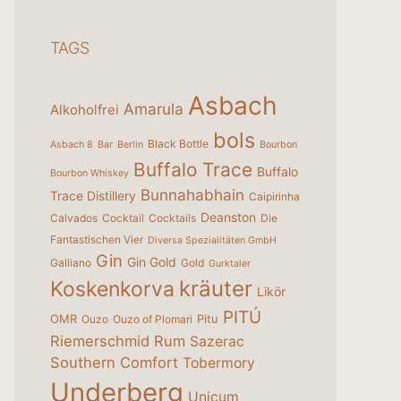
TAGS
Asbach
Amarula
Alkoholfrei
bols
Black Bottle
Asbach 8
Bar
Berlin
Bourbon
Buffalo Trace
Buffalo
Bourbon Whiskey
Bunnahabhain
Trace Distillery
Caipirinha
Deanston
Calvados
Cocktail
Cocktails
Die
Fantastischen Vier
Diversa Spezialitäten GmbH
Gin
Gin Gold
Galliano
Gold
Gurktaler
kräuter
Koskenkorva
Likör
PITÚ
OMR
Pitu
Ouzo
Ouzo of Plomari
Riemerschmid
Rum
Sazerac
Southern Comfort
Tobermory
Underberg
Unicum