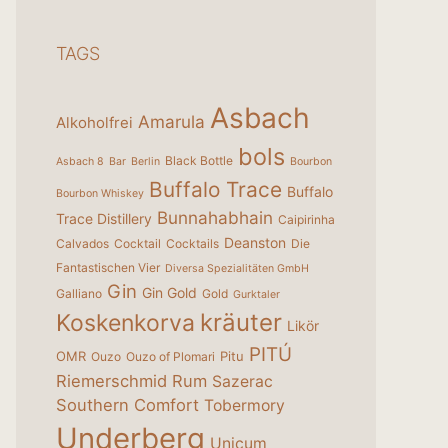
TAGS
Asbach
Amarula
Alkoholfrei
bols
Black Bottle
Asbach 8
Bar
Berlin
Bourbon
Buffalo Trace
Buffalo
Bourbon Whiskey
Bunnahabhain
Trace Distillery
Caipirinha
Deanston
Calvados
Cocktail
Cocktails
Die
Fantastischen Vier
Diversa Spezialitäten GmbH
Gin
Gin Gold
Galliano
Gold
Gurktaler
kräuter
Koskenkorva
Likör
PITÚ
OMR
Pitu
Ouzo
Ouzo of Plomari
Riemerschmid
Rum
Sazerac
Southern Comfort
Tobermory
Underberg
Unicum