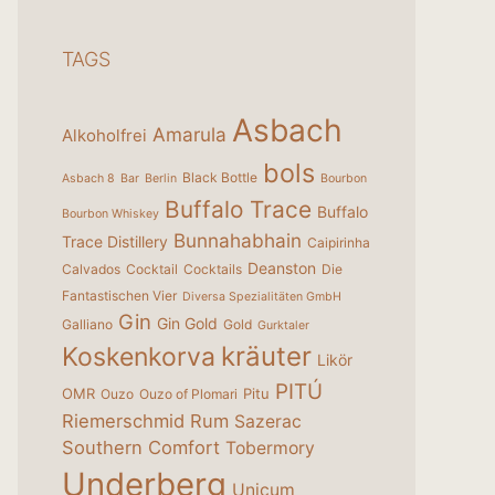
TAGS
Asbach
Amarula
Alkoholfrei
bols
Black Bottle
Asbach 8
Bar
Berlin
Bourbon
Buffalo Trace
Buffalo
Bourbon Whiskey
Bunnahabhain
Trace Distillery
Caipirinha
Deanston
Calvados
Cocktail
Cocktails
Die
Fantastischen Vier
Diversa Spezialitäten GmbH
Gin
Gin Gold
Galliano
Gold
Gurktaler
kräuter
Koskenkorva
Likör
PITÚ
OMR
Pitu
Ouzo
Ouzo of Plomari
Riemerschmid
Rum
Sazerac
Southern Comfort
Tobermory
Underberg
Unicum