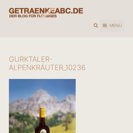
Zum
Inhalt
springen
MENÜ
GURKTALER-
ALPENKRÄUTER_10236