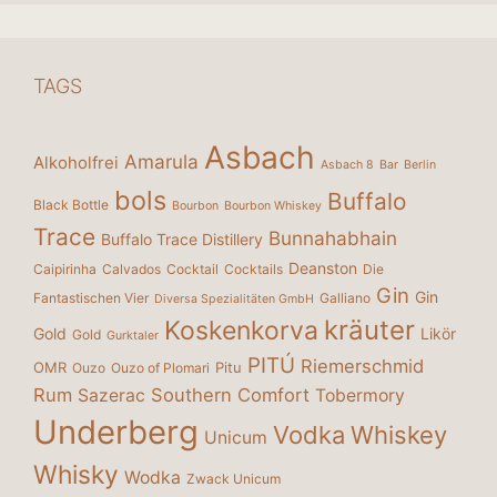
TAGS
Asbach
Amarula
Alkoholfrei
Asbach 8
Bar
Berlin
bols
Buffalo
Black Bottle
Bourbon
Bourbon Whiskey
Trace
Bunnahabhain
Buffalo Trace Distillery
Deanston
Caipirinha
Calvados
Cocktail
Cocktails
Die
Gin
Gin
Fantastischen Vier
Galliano
Diversa Spezialitäten GmbH
kräuter
Koskenkorva
Gold
Likör
Gold
Gurktaler
PITÚ
Riemerschmid
OMR
Pitu
Ouzo
Ouzo of Plomari
Rum
Southern Comfort
Sazerac
Tobermory
Underberg
Vodka
Whiskey
Unicum
Whisky
Wodka
Zwack Unicum