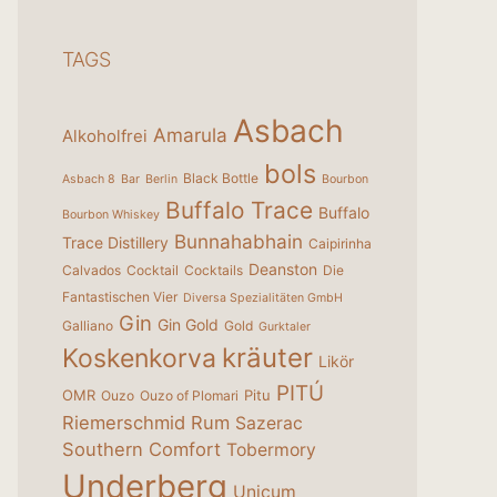
TAGS
Asbach
Amarula
Alkoholfrei
bols
Black Bottle
Asbach 8
Bar
Berlin
Bourbon
Buffalo Trace
Buffalo
Bourbon Whiskey
Bunnahabhain
Trace Distillery
Caipirinha
Deanston
Calvados
Cocktail
Cocktails
Die
Fantastischen Vier
Diversa Spezialitäten GmbH
Gin
Gin Gold
Galliano
Gold
Gurktaler
kräuter
Koskenkorva
Likör
PITÚ
OMR
Pitu
Ouzo
Ouzo of Plomari
Riemerschmid
Rum
Sazerac
Southern Comfort
Tobermory
Underberg
Unicum