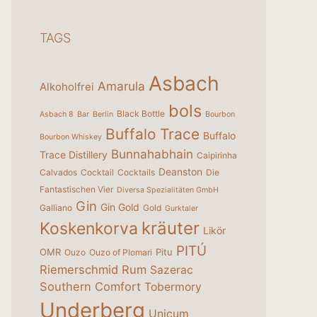
TAGS
Asbach
Amarula
Alkoholfrei
bols
Black Bottle
Asbach 8
Bar
Berlin
Bourbon
Buffalo Trace
Buffalo
Bourbon Whiskey
Bunnahabhain
Trace Distillery
Caipirinha
Deanston
Calvados
Cocktail
Cocktails
Die
Fantastischen Vier
Diversa Spezialitäten GmbH
Gin
Gin Gold
Galliano
Gold
Gurktaler
kräuter
Koskenkorva
Likör
PITÚ
OMR
Pitu
Ouzo
Ouzo of Plomari
Riemerschmid
Rum
Sazerac
Southern Comfort
Tobermory
Underberg
Unicum