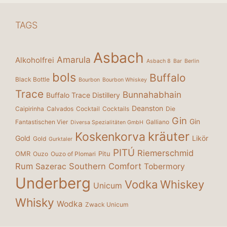
TAGS
Asbach
Amarula
Alkoholfrei
Asbach 8
Bar
Berlin
bols
Buffalo
Black Bottle
Bourbon
Bourbon Whiskey
Trace
Bunnahabhain
Buffalo Trace Distillery
Deanston
Caipirinha
Calvados
Cocktail
Cocktails
Die
Gin
Gin
Fantastischen Vier
Galliano
Diversa Spezialitäten GmbH
kräuter
Koskenkorva
Gold
Likör
Gold
Gurktaler
PITÚ
Riemerschmid
OMR
Pitu
Ouzo
Ouzo of Plomari
Rum
Southern Comfort
Sazerac
Tobermory
Underberg
Vodka
Whiskey
Unicum
Whisky
Wodka
Zwack Unicum