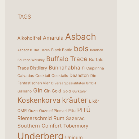
TAGS
Asbach
Amarula
Alkoholfrei
bols
Black Bottle
Asbach 8
Bar
Berlin
Bourbon
Buffalo Trace
Buffalo
Bourbon Whiskey
Bunnahabhain
Trace Distillery
Caipirinha
Deanston
Calvados
Cocktail
Cocktails
Die
Fantastischen Vier
Diversa Spezialitäten GmbH
Gin
Gin Gold
Galliano
Gold
Gurktaler
kräuter
Koskenkorva
Likör
PITÚ
OMR
Pitu
Ouzo
Ouzo of Plomari
Riemerschmid
Rum
Sazerac
Southern Comfort
Tobermory
Underberg
Unicum