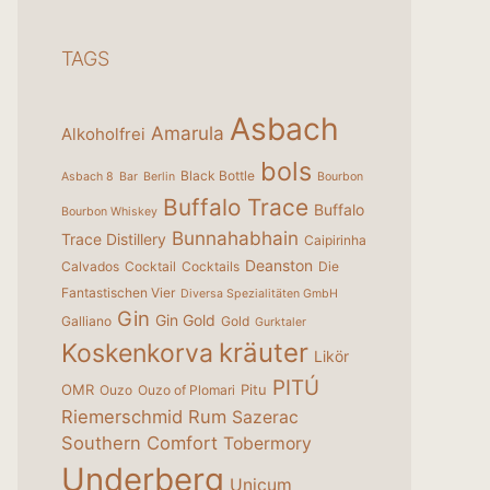
TAGS
Asbach
Amarula
Alkoholfrei
bols
Black Bottle
Asbach 8
Bar
Berlin
Bourbon
Buffalo Trace
Buffalo
Bourbon Whiskey
Bunnahabhain
Trace Distillery
Caipirinha
Deanston
Calvados
Cocktail
Cocktails
Die
Fantastischen Vier
Diversa Spezialitäten GmbH
Gin
Gin Gold
Galliano
Gold
Gurktaler
kräuter
Koskenkorva
Likör
PITÚ
OMR
Pitu
Ouzo
Ouzo of Plomari
Riemerschmid
Rum
Sazerac
Southern Comfort
Tobermory
Underberg
Unicum