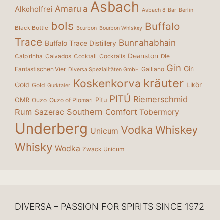
Asbach
Amarula
Alkoholfrei
Asbach 8
Bar
Berlin
bols
Buffalo
Black Bottle
Bourbon
Bourbon Whiskey
Trace
Bunnahabhain
Buffalo Trace Distillery
Deanston
Caipirinha
Calvados
Cocktail
Cocktails
Die
Gin
Gin
Fantastischen Vier
Galliano
Diversa Spezialitäten GmbH
kräuter
Koskenkorva
Gold
Likör
Gold
Gurktaler
PITÚ
Riemerschmid
OMR
Pitu
Ouzo
Ouzo of Plomari
Rum
Southern Comfort
Sazerac
Tobermory
Underberg
Vodka
Whiskey
Unicum
Whisky
Wodka
Zwack Unicum
DIVERSA – PASSION FOR SPIRITS SINCE 1972