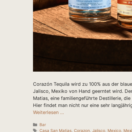
Corazón Tequila wird zu 100% aus der blaue
Jalisco, Mexiko von Hand geerntet wird. Der
Matias, eine familiengeführte Destillerie, di
Hier findet man nicht nur eine sehr langjähr
Weiterlesen …
Kategorien
Bar
Schlagwörter
Casa San Matias
,
Corazon
,
Jalisco
,
Mexico
,
Mex