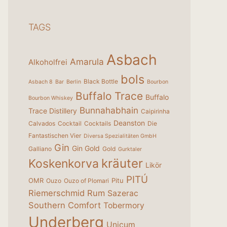
TAGS
Asbach
Amarula
Alkoholfrei
bols
Black Bottle
Asbach 8
Bar
Berlin
Bourbon
Buffalo Trace
Buffalo
Bourbon Whiskey
Bunnahabhain
Trace Distillery
Caipirinha
Deanston
Calvados
Cocktail
Cocktails
Die
Fantastischen Vier
Diversa Spezialitäten GmbH
Gin
Gin Gold
Galliano
Gold
Gurktaler
kräuter
Koskenkorva
Likör
PITÚ
OMR
Pitu
Ouzo
Ouzo of Plomari
Riemerschmid
Rum
Sazerac
Southern Comfort
Tobermory
Underberg
Unicum