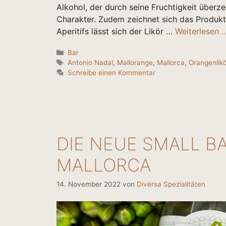
Alkohol, der durch seine Fruchtigkeit überz
Charakter. Zudem zeichnet sich das Produkt 
Aperitifs lässt sich der Likör …
Weiterlesen 
Kategorien
Bar
Schlagwörter
Antonio Nadal
,
Mallorange
,
Mallorca
,
Orangenlikö
Schreibe einen Kommentar
DIE NEUE SMALL B
MALLORCA
14. November 2022
von
Diversa Spezialitäten