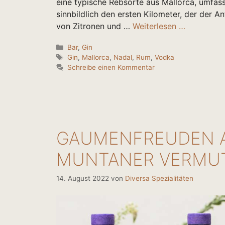
eine typische Rebsorte aus Mallorca, umfass
sinnbildlich den ersten Kilometer, der der A
von Zitronen und …
Weiterlesen …
Kategorien
Bar
,
Gin
Schlagwörter
Gin
,
Mallorca
,
Nadal
,
Rum
,
Vodka
Schreibe einen Kommentar
GAUMENFREUDEN A
MUNTANER VERMU
14. August 2022
von
Diversa Spezialitäten