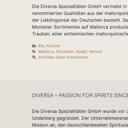
Die Diversa Spezialitäten GmbH vertreibt
renommierten Qualitäten aus der mallorquinis
der Lieblingsinsel der Deutschen besteht. S
Muntaner Sortimentes auf Mallorca produzie
Trauben, einer einheimischen mallorquinisch
Kategorien
Bar
,
Kräuter
Schlagwörter
Mallorca
,
Muntaner
,
Nadal
,
Vermut
Schreibe einen Kommentar
DIVERSA – PASSION FOR SPIRITS SINC
Die Diversa Spezialitäten GmbH wurde vor 
Underberg gegründet. Der Unternehmensname
Mission ab, den deutschlandweiten Spirituo