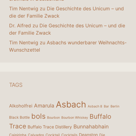
Tim Nentwig
zu
Die Geschichte des Unicum – und
die der Familie Zwack
Dr. Alfred
zu
Die Geschichte des Unicum – und die
der Familie Zwack
Tim Nentwig
zu
Asbachs wunderbarer Weihnachts-
Wunschzettel
TAGS
Asbach
Amarula
Alkoholfrei
Asbach 8
Bar
Berlin
bols
Buffalo
Black Bottle
Bourbon
Bourbon Whiskey
Trace
Bunnahabhain
Buffalo Trace Distillery
Deanston
Caipirinha
Calvados
Cocktail
Cocktails
Die