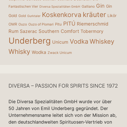
Gin
Gin
Fantastischen Vier
Galliano
Diversa Spezialitäten GmbH
kräuter
Koskenkorva
Gold
Likör
Gold
Gurktaler
PITÚ
Riemerschmid
OMR
Pitu
Ouzo
Ouzo of Plomari
Rum
Southern Comfort
Sazerac
Tobermory
Underberg
Vodka
Whiskey
Unicum
Whisky
Wodka
Zwack Unicum
DIVERSA – PASSION FOR SPIRITS SINCE 1972
Die Diversa Spezialitäten GmbH wurde vor über
50 Jahren von Emil Underberg gegründet. Der
Unternehmensname leitet sich von der Mission ab,
den deutschlandweiten Spirituosen-Vertrieb von