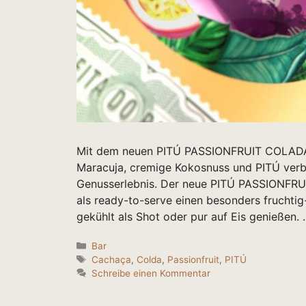
Mit dem neuen PITÚ PASSIONFRUIT COLADA 
Maracuja, cremige Kokosnuss und PITÚ verb
Genusserlebnis. Der neue PITÚ PASSIONFRUI
als ready-to-serve einen besonders fruchti
gekühlt als Shot oder pur auf Eis genießen.
Kategorien
Bar
Schlagwörter
Cachaça
,
Colda
,
Passionfruit
,
PITÚ
Schreibe einen Kommentar