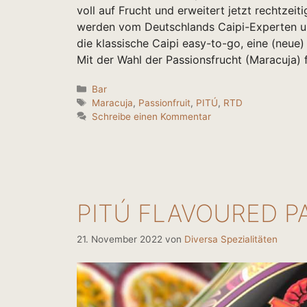
voll auf Frucht und erweitert jetzt rechtze
werden vom Deutschlands Caipi-Experten u
die klassische Caipi easy-to-go, eine (neue)
Mit der Wahl der Passionsfrucht (Maracuja)
Kategorien
Bar
Schlagwörter
Maracuja
,
Passionfruit
,
PITÚ
,
RTD
Schreibe einen Kommentar
PITÚ FLAVOURED P
21. November 2022
von
Diversa Spezialitäten