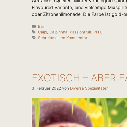
Getränke! (Quellen: Mintel & rheingold salon
Flavoured Variante, eine vielseitige Mixspiri
oder Zitronenlimonade. Die Farbe ist gold-
Kategorien
Bar
Schlagwörter
Caipi
,
Caipirinha
,
Passionfruit
,
PITÚ
Schreibe einen Kommentar
EXOTISCH – ABER E
3. Februar 2022
von
Diversa Spezialitäten