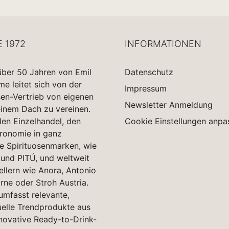
E 1972
INFORMATIONEN
über 50 Jahren von Emil
Datenschutz
 leitet sich von der
Impressum
sen-Vertrieb von eigenen
Newsletter Anmeldung
einem Dach zu vereinen.
en Einzelhandel, den
Cookie Einstellungen anpa
tronomie in ganz
e Spirituosenmarken, wie
und PITÚ, und weltweit
ellern wie Anora, Antonio
rne oder Stroh Austria.
 umfasst relevante,
uelle Trendprodukte aus
novative Ready-to-Drink-