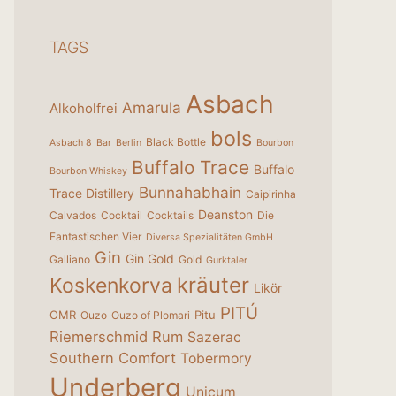
TAGS
Asbach
Amarula
Alkoholfrei
bols
Black Bottle
Asbach 8
Bar
Berlin
Bourbon
Buffalo Trace
Buffalo
Bourbon Whiskey
Bunnahabhain
Trace Distillery
Caipirinha
Deanston
Calvados
Cocktail
Cocktails
Die
Fantastischen Vier
Diversa Spezialitäten GmbH
Gin
Gin Gold
Galliano
Gold
Gurktaler
kräuter
Koskenkorva
Likör
PITÚ
OMR
Pitu
Ouzo
Ouzo of Plomari
Riemerschmid
Rum
Sazerac
Southern Comfort
Tobermory
Underberg
Unicum