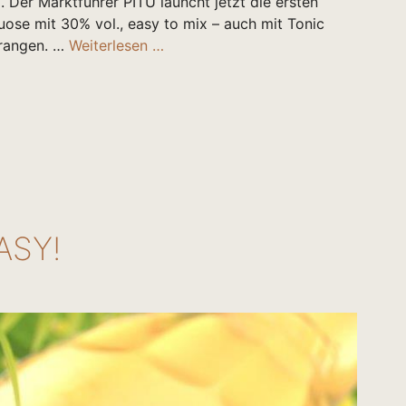
). Der Marktführer PITÚ launcht jetzt die ersten
tuose mit 30% vol., easy to mix – auch mit Tonic
orangen. …
Weiterlesen …
ASY!