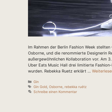
Im Rahmen der Berlin Fashion Week stellte
Osborne, und die renommierte Designerin R
außergewöhnlichen Kollaboration vor. Am 3.
Uber Eats Music Hall drei limitierte Fashion-
wurden. Rebekka Ruetz erklärt …
Weiterles
Kategorien
Gin
Schlagwörter
Gin Gold
,
Osborne
,
rebekka ruétz
Schreibe einen Kommentar