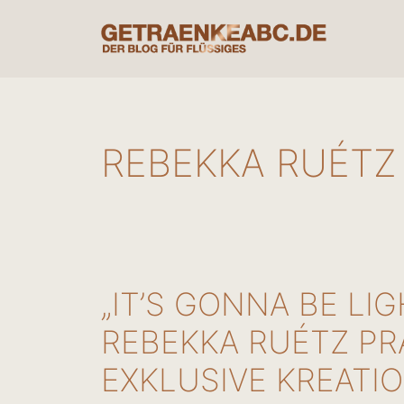
Zum
Inhalt
springen
REBEKKA RUÉTZ
„IT’S GONNA BE LI
REBEKKA RUÉTZ PR
EXKLUSIVE KREATI