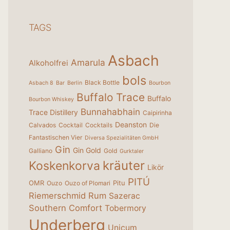
TAGS
Asbach
Amarula
Alkoholfrei
bols
Black Bottle
Asbach 8
Bar
Berlin
Bourbon
Buffalo Trace
Buffalo
Bourbon Whiskey
Bunnahabhain
Trace Distillery
Caipirinha
Deanston
Calvados
Cocktail
Cocktails
Die
Fantastischen Vier
Diversa Spezialitäten GmbH
Gin
Gin Gold
Galliano
Gold
Gurktaler
kräuter
Koskenkorva
Likör
PITÚ
OMR
Pitu
Ouzo
Ouzo of Plomari
Riemerschmid
Rum
Sazerac
Southern Comfort
Tobermory
Underberg
Unicum