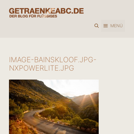
Zum
Inhalt
springen
MENÜ
IMAGE-BAINSKLOOF.JPG-
NXPOWERLITE.JPG