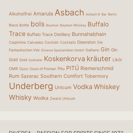
Asbach
Amarula
Alkoholfrei
Asbach 8
Bar
Berlin
bols
Buffalo
Black Bottle
Bourbon
Bourbon Whiskey
Trace
Bunnahabhain
Buffalo Trace Distillery
Deanston
Caipirinha
Calvados
Cocktail
Cocktails
Die
Gin
Gin
Fantastischen Vier
Galliano
Diversa Spezialitäten GmbH
kräuter
Koskenkorva
Gold
Likör
Gold
Gurktaler
PITÚ
Riemerschmid
OMR
Pitu
Ouzo
Ouzo of Plomari
Rum
Southern Comfort
Sazerac
Tobermory
Underberg
Vodka
Whiskey
Unicum
Whisky
Wodka
Zwack Unicum