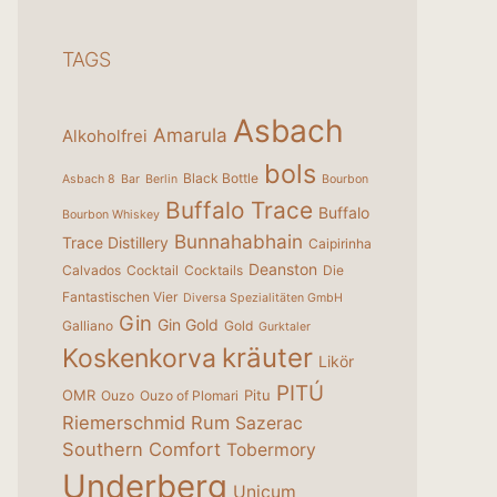
TAGS
Asbach
Amarula
Alkoholfrei
bols
Black Bottle
Asbach 8
Bar
Berlin
Bourbon
Buffalo Trace
Buffalo
Bourbon Whiskey
Bunnahabhain
Trace Distillery
Caipirinha
Deanston
Calvados
Cocktail
Cocktails
Die
Fantastischen Vier
Diversa Spezialitäten GmbH
Gin
Gin Gold
Galliano
Gold
Gurktaler
kräuter
Koskenkorva
Likör
PITÚ
OMR
Pitu
Ouzo
Ouzo of Plomari
Riemerschmid
Rum
Sazerac
Southern Comfort
Tobermory
Underberg
Unicum