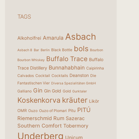
TAGS
Asbach
Amarula
Alkoholfrei
bols
Black Bottle
Asbach 8
Bar
Berlin
Bourbon
Buffalo Trace
Buffalo
Bourbon Whiskey
Bunnahabhain
Trace Distillery
Caipirinha
Deanston
Calvados
Cocktail
Cocktails
Die
Fantastischen Vier
Diversa Spezialitäten GmbH
Gin
Gin Gold
Galliano
Gold
Gurktaler
kräuter
Koskenkorva
Likör
PITÚ
OMR
Pitu
Ouzo
Ouzo of Plomari
Riemerschmid
Rum
Sazerac
Southern Comfort
Tobermory
Underberg
Unicum