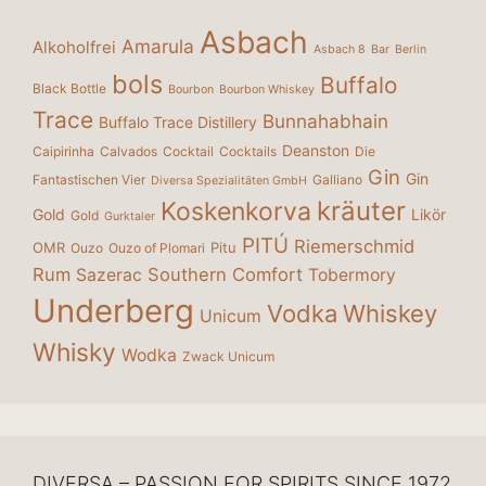
Asbach
Amarula
Alkoholfrei
Asbach 8
Bar
Berlin
bols
Buffalo
Black Bottle
Bourbon
Bourbon Whiskey
Trace
Bunnahabhain
Buffalo Trace Distillery
Deanston
Caipirinha
Calvados
Cocktail
Cocktails
Die
Gin
Gin
Fantastischen Vier
Galliano
Diversa Spezialitäten GmbH
kräuter
Koskenkorva
Gold
Likör
Gold
Gurktaler
PITÚ
Riemerschmid
OMR
Pitu
Ouzo
Ouzo of Plomari
Rum
Southern Comfort
Sazerac
Tobermory
Underberg
Vodka
Whiskey
Unicum
Whisky
Wodka
Zwack Unicum
DIVERSA – PASSION FOR SPIRITS SINCE 1972