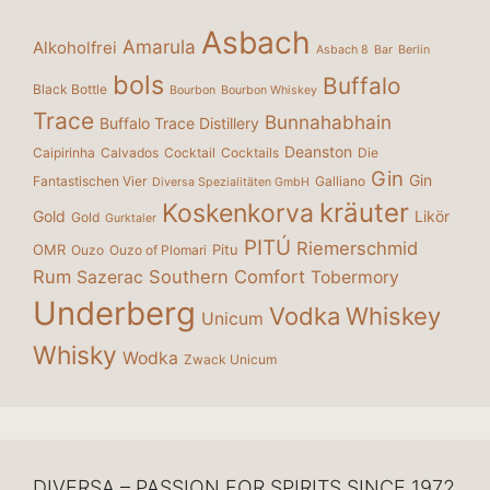
Asbach
Amarula
Alkoholfrei
Asbach 8
Bar
Berlin
bols
Buffalo
Black Bottle
Bourbon
Bourbon Whiskey
Trace
Bunnahabhain
Buffalo Trace Distillery
Deanston
Caipirinha
Calvados
Cocktail
Cocktails
Die
Gin
Gin
Fantastischen Vier
Galliano
Diversa Spezialitäten GmbH
kräuter
Koskenkorva
Gold
Likör
Gold
Gurktaler
PITÚ
Riemerschmid
OMR
Pitu
Ouzo
Ouzo of Plomari
Rum
Southern Comfort
Sazerac
Tobermory
Underberg
Vodka
Whiskey
Unicum
Whisky
Wodka
Zwack Unicum
DIVERSA – PASSION FOR SPIRITS SINCE 1972