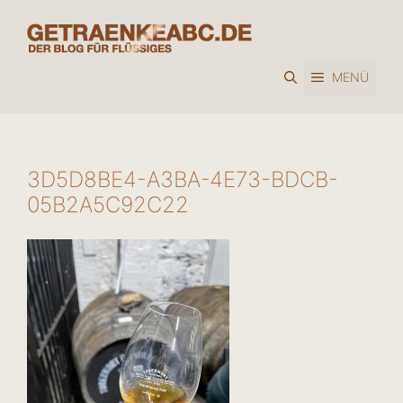
Zum
Inhalt
springen
MENÜ
3D5D8BE4-A3BA-4E73-BDCB-
05B2A5C92C22