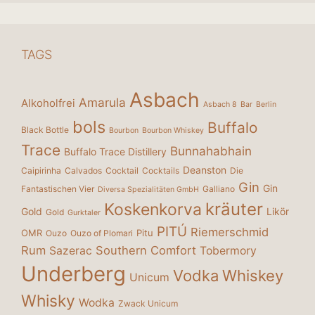
TAGS
Asbach
Amarula
Alkoholfrei
Asbach 8
Bar
Berlin
bols
Buffalo
Black Bottle
Bourbon
Bourbon Whiskey
Trace
Bunnahabhain
Buffalo Trace Distillery
Deanston
Caipirinha
Calvados
Cocktail
Cocktails
Die
Gin
Gin
Fantastischen Vier
Galliano
Diversa Spezialitäten GmbH
kräuter
Koskenkorva
Gold
Likör
Gold
Gurktaler
PITÚ
Riemerschmid
OMR
Pitu
Ouzo
Ouzo of Plomari
Rum
Southern Comfort
Sazerac
Tobermory
Underberg
Vodka
Whiskey
Unicum
Whisky
Wodka
Zwack Unicum