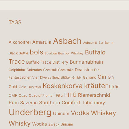
TAGS
Asbach
Amarula
Alkoholfrei
Asbach 8
Bar
Berlin
bols
Buffalo
Black Bottle
Bourbon
Bourbon Whiskey
Trace
Bunnahabhain
Buffalo Trace Distillery
Deanston
Caipirinha
Calvados
Cocktail
Cocktails
Die
Gin
Gin
Fantastischen Vier
Galliano
Diversa Spezialitäten GmbH
kräuter
Koskenkorva
Gold
Likör
Gold
Gurktaler
PITÚ
Riemerschmid
OMR
Pitu
Ouzo
Ouzo of Plomari
Rum
Southern Comfort
Sazerac
Tobermory
Underberg
Vodka
Whiskey
Unicum
Whisky
Wodka
Zwack Unicum