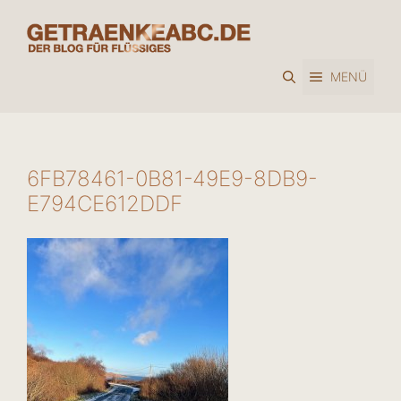
Zum
Inhalt
springen
MENÜ
6FB78461-0B81-49E9-8DB9-
E794CE612DDF