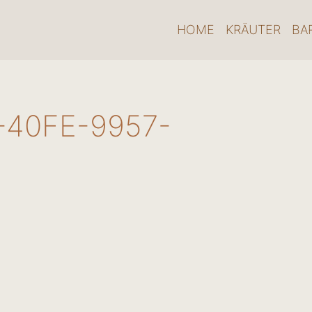
HOME
KRÄUTER
BA
-40FE-9957-
1