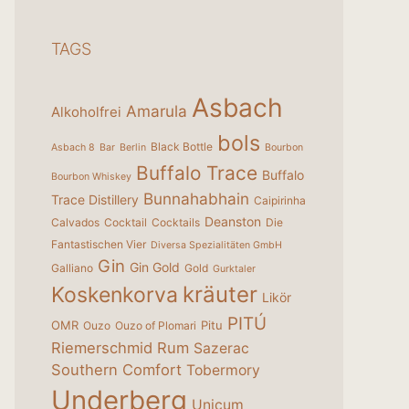
TAGS
Asbach
Amarula
Alkoholfrei
bols
Black Bottle
Asbach 8
Bar
Berlin
Bourbon
Buffalo Trace
Buffalo
Bourbon Whiskey
Bunnahabhain
Trace Distillery
Caipirinha
Deanston
Calvados
Cocktail
Cocktails
Die
Fantastischen Vier
Diversa Spezialitäten GmbH
Gin
Gin Gold
Galliano
Gold
Gurktaler
kräuter
Koskenkorva
Likör
PITÚ
OMR
Pitu
Ouzo
Ouzo of Plomari
Riemerschmid
Rum
Sazerac
Southern Comfort
Tobermory
Underberg
Unicum