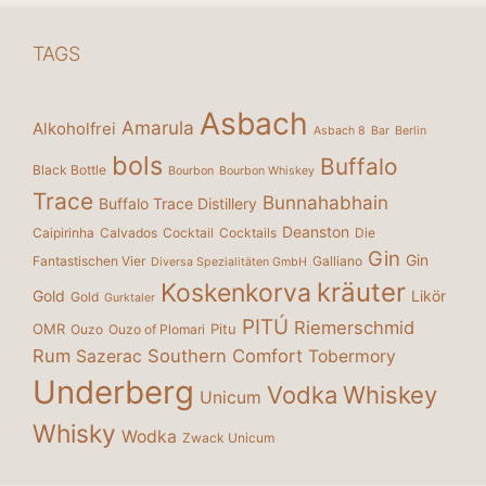
TAGS
Asbach
Amarula
Alkoholfrei
Asbach 8
Bar
Berlin
bols
Buffalo
Black Bottle
Bourbon
Bourbon Whiskey
Trace
Bunnahabhain
Buffalo Trace Distillery
Deanston
Caipirinha
Calvados
Cocktail
Cocktails
Die
Gin
Gin
Fantastischen Vier
Galliano
Diversa Spezialitäten GmbH
kräuter
Koskenkorva
Gold
Likör
Gold
Gurktaler
PITÚ
Riemerschmid
OMR
Pitu
Ouzo
Ouzo of Plomari
Rum
Southern Comfort
Sazerac
Tobermory
Underberg
Vodka
Whiskey
Unicum
Whisky
Wodka
Zwack Unicum