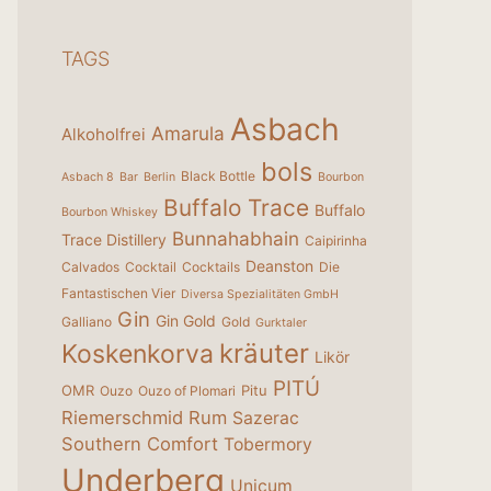
TAGS
Asbach
Amarula
Alkoholfrei
bols
Black Bottle
Asbach 8
Bar
Berlin
Bourbon
Buffalo Trace
Buffalo
Bourbon Whiskey
Bunnahabhain
Trace Distillery
Caipirinha
Deanston
Calvados
Cocktail
Cocktails
Die
Fantastischen Vier
Diversa Spezialitäten GmbH
Gin
Gin Gold
Galliano
Gold
Gurktaler
kräuter
Koskenkorva
Likör
PITÚ
OMR
Pitu
Ouzo
Ouzo of Plomari
Riemerschmid
Rum
Sazerac
Southern Comfort
Tobermory
Underberg
Unicum